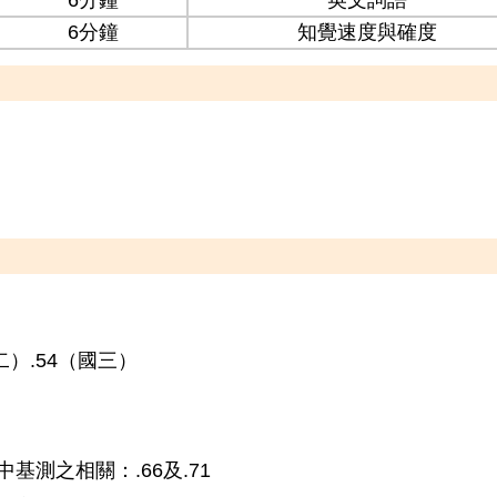
6分鐘
英文詞語
6分鐘
知覺速度與確度
）.54（國三）
基測之相關：.66及.71