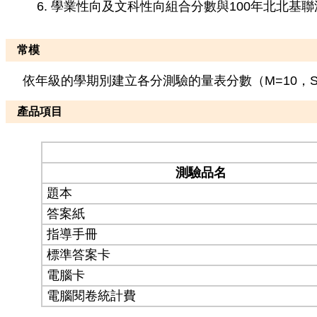
學業性向及文科性向組合分數與100年北北基聯測之
常模
依年級的學期別建立各分測驗的量表分數（M=10，S
產品項目
測驗品名
題本
答案紙
指導手冊
標準答案卡
電腦卡
電腦閱卷統計費