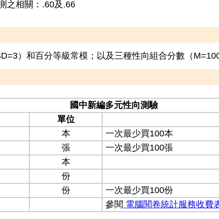
相關：.60及.66
D=3）和百分等級常模；以及三種性向組合分數（M=100
國中新編多元性向測驗
單位
本
一次最少買100本
張
一次最少買100張
本
份
份
一次最少買100份
參閱
電腦閱卷統計服務收費