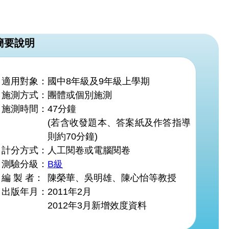
簡要說明
適用對象：
國中8年級及9年級上學期
施測方式：
團體或個別施測
施測時間：
47分鐘
(若含收發題本、答案紙及作答指導
則約70分鐘)
計分方式：
人工閱卷或電腦閱卷
測驗分級：
B級
編 製 者：
陳榮華、吳明雄、陳心怡等教授
出版年月：
2011年2月
2012年3月新增效度資料