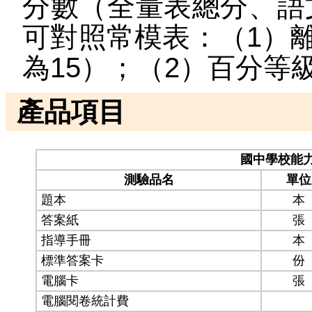
分數（全量表總分、語
可對照常模表：（1）離
為15）；（2）百分等
產品項目
國中學校能力
測驗品名
單位
題本
本
答案紙
張
指導手冊
本
標準答案卡
份
電腦卡
張
電腦閱卷統計費