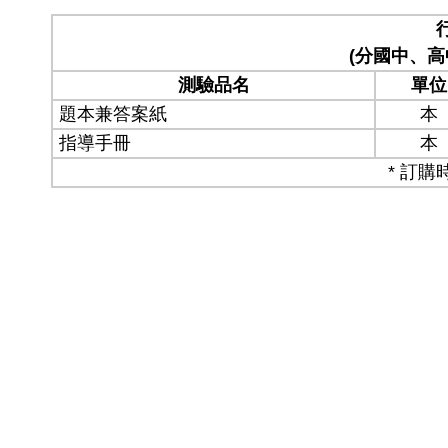
(分國中、
測驗品名
單位
題本兼答案紙
本
指導手冊
本
* 訂購