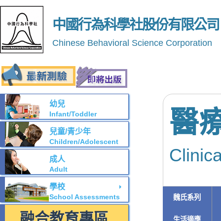
中國行為科學社股份有限公司
Chinese Behavioral Science Corporation
幼兒
醫
Infant/Toddler
兒童/青少年
Children/Adolescent
Clinic
成人
Adult
學校
School Assessments
魏氏系列
融合教育專區
生活適應