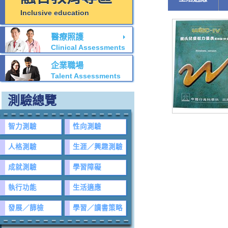
Inclusive education
醫療照護
Clinical Assessments
企業職場
Talent Assessments
測驗總覽
智力測驗
性向測驗
人格測驗
生涯／興趣測驗
成就測驗
學習障礙
執行功能
生活適應
發展／篩檢
學習／讀書策略