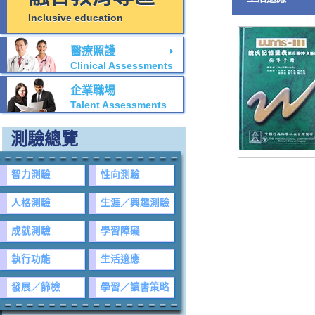
Inclusive education
醫療照護
Clinical Assessments
企業職場
Talent Assessments
測驗總覽
智力測驗
性向測驗
人格測驗
生涯／興趣測驗
成就測驗
學習障礙
執行功能
生活適應
發展／篩檢
學習／讀書策略