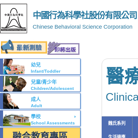
中國行為科學社股份有限公司
Chinese Behavioral Science Corporation
幼兒
醫
Infant/Toddler
兒童/青少年
Children/Adolescent
Clinic
成人
Adult
學校
School Assessments
魏氏系列
融合教育專區
生活適應