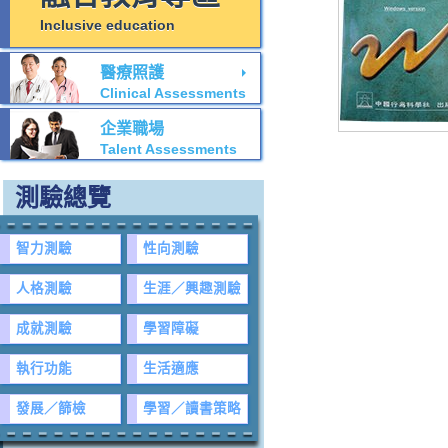
Inclusive education
醫療照護
Clinical Assessments
企業職場
Talent Assessments
測驗總覽
智力測驗
性向測驗
人格測驗
生涯／興趣測驗
成就測驗
學習障礙
執行功能
生活適應
發展／篩檢
學習／讀書策略