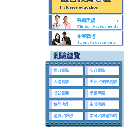
Inclusive education
醫療照護
Clinical Assessments
企業職場
Talent Assessments
測驗總覽
智力測驗
性向測驗
人格測驗
生涯／興趣測驗
成就測驗
學習障礙
執行功能
生活適應
發展／篩檢
學習／讀書策略