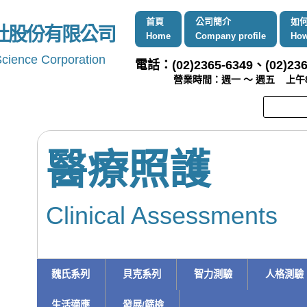
首頁
公司簡介
如
社股份有限公司
Home
Company profile
How
Science Corporation
電話：(02)2365-6349、(02)236
營業時間：週一 ～ 週五 上午8:00 
醫療照護
Clinical Assessments
魏氏系列
貝克系列
智力測驗
人格測驗
生活適應
發展/篩檢