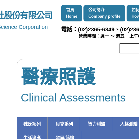
首頁
公司簡介
如
社股份有限公司
Home
Company profile
How
Science Corporation
電話：(02)2365-6349、(02)236
營業時間：週一 ～ 週五 上午8:00 
醫療照護
Clinical Assessments
魏氏系列
貝克系列
智力測驗
人格測驗
生活適應
發展/篩檢