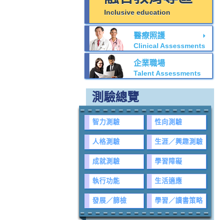
Inclusive education
醫療照護
Clinical Assessments
企業職場
Talent Assessments
測驗總覽
智力測驗
性向測驗
人格測驗
生涯／興趣測驗
成就測驗
學習障礙
執行功能
生活適應
發展／篩檢
學習／讀書策略