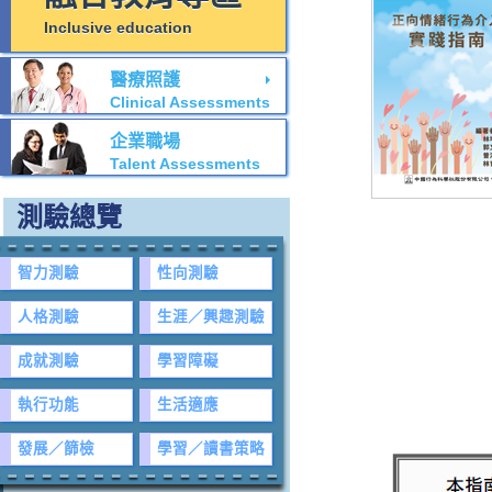
Inclusive education
醫療照護
Clinical Assessments
企業職場
Talent Assessments
測驗總覽
智力測驗
性向測驗
人格測驗
生涯／興趣測驗
成就測驗
學習障礙
執行功能
生活適應
發展／篩檢
學習／讀書策略