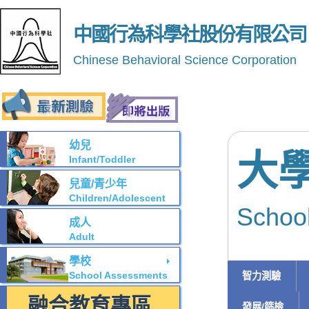
中國行為科學社股份有限公司
Chinese Behavioral Science Corporation
幼兒
大
Infant/Toddler
兒童/青少年
Children/Adolescent
Schoo
成人
Adult
學校
School Assessments
智力測驗
融合教育專區
發展/篩檢