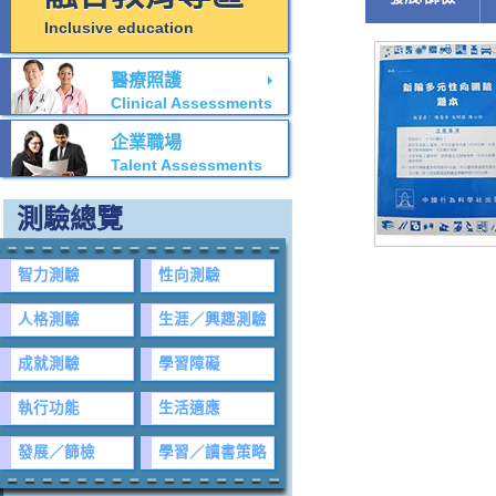
Inclusive education
醫療照護
Clinical Assessments
企業職場
Talent Assessments
測驗總覽
智力測驗
性向測驗
人格測驗
生涯／興趣測驗
成就測驗
學習障礙
執行功能
生活適應
發展／篩檢
學習／讀書策略