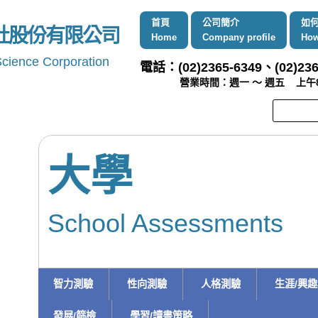
首頁
公司簡介
如
社股份有限公司
Home
Company profile
How
Science Corporation
電話：(02)2365-6349、(02)236
營業時間：週一 ～ 週五 上午8:00 
大學
School Assessments
智力測驗
性向測驗
人格測驗
生涯/興
發展/篩檢
學習/讀書策略