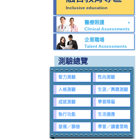
Inclusive education
醫療照護
Clinical Assessments
企業職場
Talent Assessments
測驗總覽
智力測驗
性向測驗
人格測驗
生涯／興趣測驗
成就測驗
學習障礙
執行功能
生活適應
發展／篩檢
學習／讀書策略