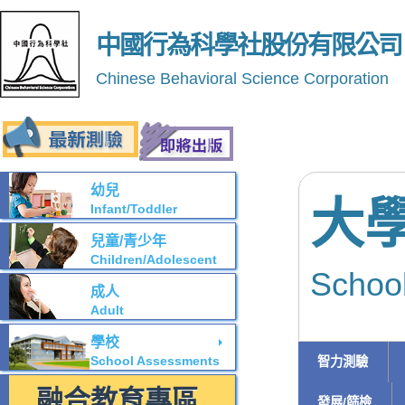
中國行為科學社股份有限公司
Chinese Behavioral Science Corporation
幼兒
大
Infant/Toddler
兒童/青少年
Children/Adolescent
Schoo
成人
Adult
學校
School Assessments
智力測驗
融合教育專區
發展/篩檢