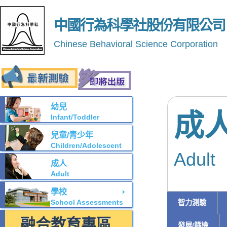
中國行為科學社股份有限公司
Chinese Behavioral Science Corporation
幼兒
成
Infant/Toddler
兒童/青少年
Children/Adolescent
Adult
成人
Adult
學校
School Assessments
智力測驗
融合教育專區
發展/篩檢