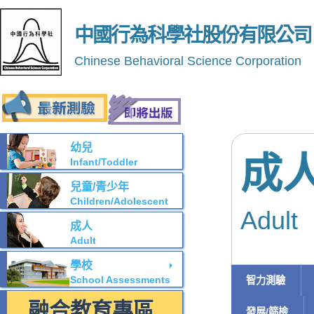
中國行為科學社股份有限公司
Chinese Behavioral Science Corporation
幼兒
成
Infant/Toddler
兒童/青少年
Children/Adolescent
Adult
成人
Adult
學校
School Assessments
智力測驗
融合教育專區
發展/篩檢