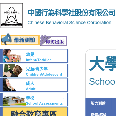
中國行為科學社股份有限公司
Chinese Behavioral Science Corporation
幼兒
大
Infant/Toddler
兒童/青少年
Children/Adolescent
Schoo
成人
Adult
學校
School Assessments
智力測驗
融合教育專區
發展/篩檢