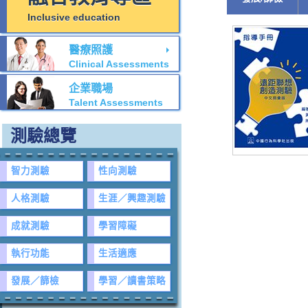
Inclusive education
醫療照護
Clinical Assessments
企業職場
Talent Assessments
測驗總覽
智力測驗
性向測驗
人格測驗
生涯／興趣測驗
成就測驗
學習障礙
執行功能
生活適應
發展／篩檢
學習／讀書策略