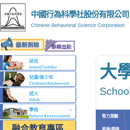
中國行為科學社股份有限公司
Chinese Behavioral Science Corporation
幼兒
大
Infant/Toddler
兒童/青少年
Children/Adolescent
Schoo
成人
Adult
學校
School Assessments
智力測驗
融合教育專區
發展/篩檢