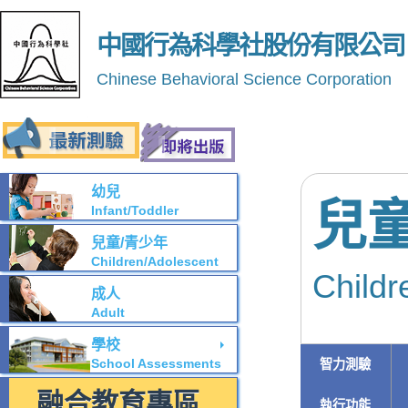
中國行為科學社股份有限公司
Chinese Behavioral Science Corporation
幼兒
兒
Infant/Toddler
兒童/青少年
Children/Adolescent
Childr
成人
Adult
學校
School Assessments
智力測驗
融合教育專區
執行功能