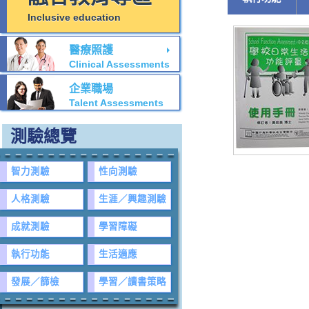
Inclusive education
醫療照護
Clinical Assessments
企業職場
Talent Assessments
測驗總覽
智力測驗
性向測驗
人格測驗
生涯／興趣測驗
成就測驗
學習障礙
執行功能
生活適應
發展／篩檢
學習／讀書策略