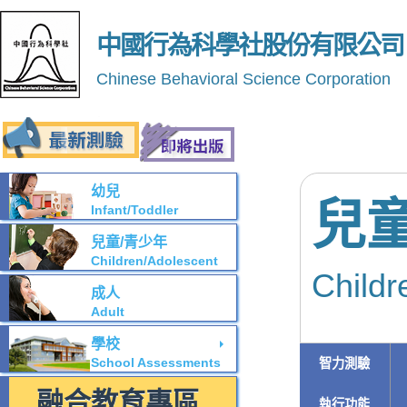
中國行為科學社股份有限公司
Chinese Behavioral Science Corporation
幼兒
兒
Infant/Toddler
兒童/青少年
Children/Adolescent
Childr
成人
Adult
學校
School Assessments
智力測驗
融合教育專區
執行功能