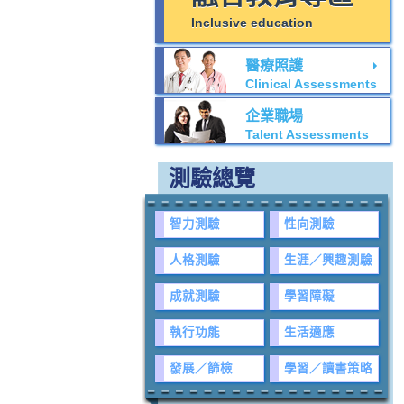
Inclusive education
醫療照護
Clinical Assessments
企業職場
Talent Assessments
測驗總覽
智力測驗
性向測驗
人格測驗
生涯／興趣測驗
成就測驗
學習障礙
執行功能
生活適應
發展／篩檢
學習／讀書策略