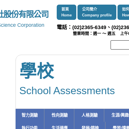
首頁
公司簡介
如
社股份有限公司
Home
Company profile
How
Science Corporation
電話：(02)2365-6349、(02)236
營業時間：週一 ～ 週五 上午8:00 
學校
School Assessments
智力測驗
性向測驗
人格測驗
生涯/興
執行功能
生活適應
發展/篩檢
學習/讀