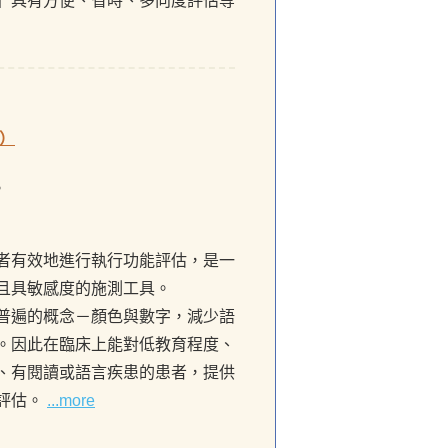
」具有方便、省時、多向度評估等
）
。
者有效地進行執行功能評估，是一
且具敏感度的施測工具。
普遍的概念－顏色與數字，減少語
。因此在臨床上能對低教育程度、
、有閱讀或語言疾患的患者，提供
評估。
...more