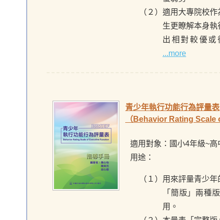
（２）適用大專院校作
生更瞭解本身執
出相對較優或
...more
青少年執行功能行為評量表
（Behavior Rating Scale 
適用對象：國小4年級~高中
用途：
（１）用來評量青少年
「簡版」兩種
用。