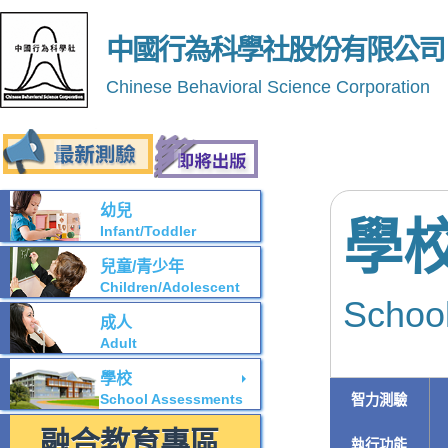
中國行為科學社股份有限公司
Chinese Behavioral Science Corporation
幼兒
學
Infant/Toddler
兒童/青少年
Children/Adolescent
Schoo
成人
Adult
學校
School Assessments
智力測驗
融合教育專區
執行功能