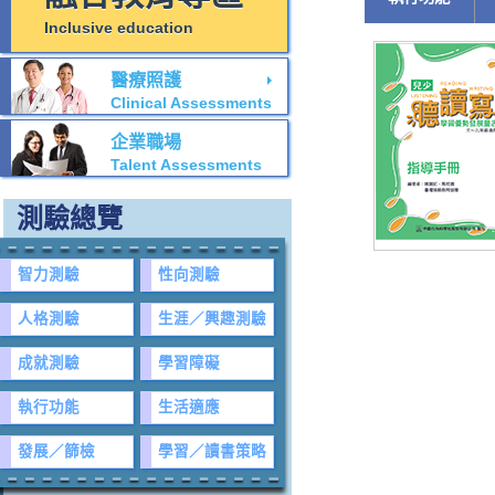
Inclusive education
醫療照護
Clinical Assessments
企業職場
Talent Assessments
測驗總覽
智力測驗
性向測驗
人格測驗
生涯／興趣測驗
成就測驗
學習障礙
執行功能
生活適應
發展／篩檢
學習／讀書策略