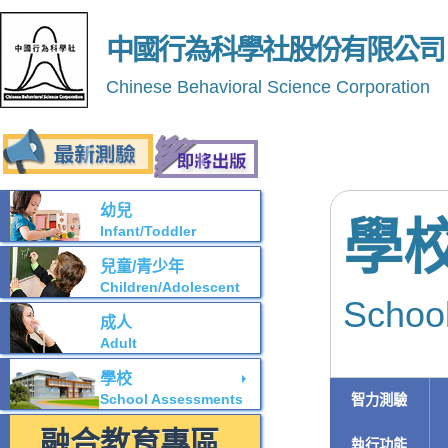
中國行為科學社股份有限公司
Chinese Behavioral Science Corporation
幼兒
學
Infant/Toddler
兒童/青少年
Children/Adolescent
Schoo
成人
Adult
學校
School Assessments
智力測驗
融合教育專區
執行功能