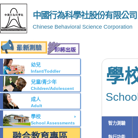
中國行為科學社股份有限公司
Chinese Behavioral Science Corporation
幼兒
學
Infant/Toddler
兒童/青少年
Children/Adolescent
Schoo
成人
Adult
學校
School Assessments
智力測驗
融合教育專區
執行功能