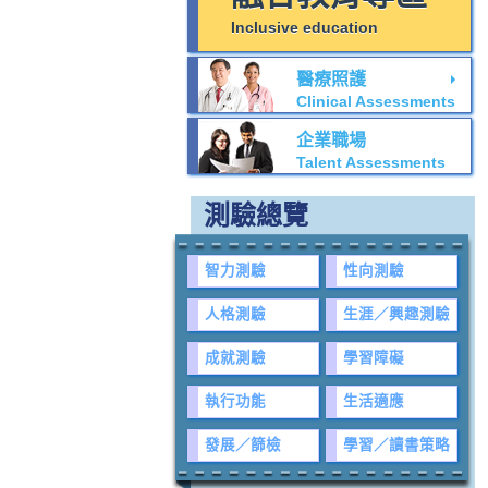
Inclusive education
醫療照護
Clinical Assessments
企業職場
Talent Assessments
測驗總覽
智力測驗
性向測驗
人格測驗
生涯／興趣測驗
成就測驗
學習障礙
執行功能
生活適應
發展／篩檢
學習／讀書策略