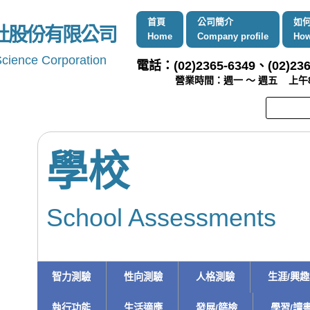
首頁
公司簡介
如
社股份有限公司
Home
Company profile
How
Science Corporation
電話：(02)2365-6349、(02)236
營業時間：週一 ～ 週五 上午8:00 
學校
School Assessments
智力測驗
性向測驗
人格測驗
生涯/興
執行功能
生活適應
發展/篩檢
學習/讀