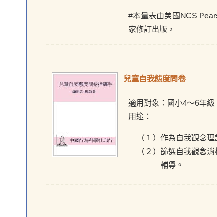
#本量表由美國NCS Pear
家修訂出版。
兒童自我態度問卷
適用對象：國小4～6年級
用途：
（１）作為自我觀念理
（２）篩選自我觀念消
輔導。