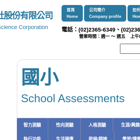
首頁
公司簡介
如
社股份有限公司
Home
Company profile
How
Science Corporation
電話：(02)2365-6349、(02)236
營業時間：週一 ～ 週五 上午8:00 
國小
School Assessments
智力測驗
性向測驗
人格測驗
生涯/興
執行功能
生活適應
發展/篩檢
學習/讀