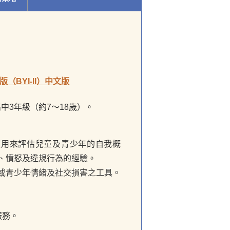
BYI-II）中文版
中3年級（約7～18歲）。
使用來評估兒童及青少年的自我概
、憤怒及違規行為的經驗。
或青少年情緒及社交損害之工具。
服務。