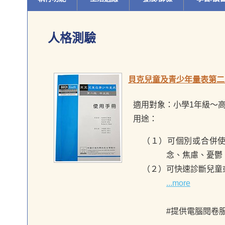
人格測驗
貝克兒童及青少年量表第二版（
適用對象：小學1年級～高
用途：
（１）可個別或合併
念、焦慮、憂鬱
（２）可快速診斷兒童
...more
#提供電腦閱卷