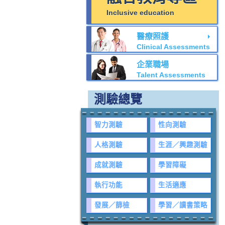
Inclusive education
醫療照護
Clinical Assessments
企業職場
Talent Assessments
測驗總覽
智力測驗
性向測驗
人格測驗
生涯／興趣測驗
成就測驗
學習障礙
執行功能
生活適應
發展／篩檢
學習／讀書策略